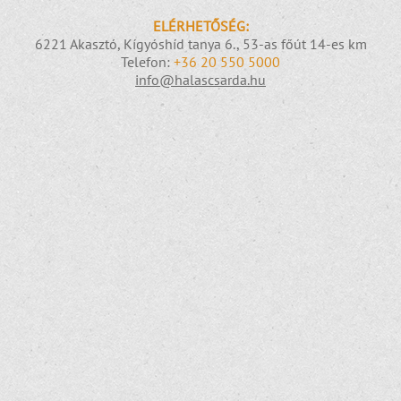
ELÉRHETŐSÉG:
6221 Akasztó, Kígyóshíd tanya 6., 53-as főút 14-es km
Telefon:
+36 20 550 5000
info@halascsarda.hu