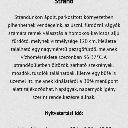
Strand
Strandunkon ápolt, parkosított környezetben
pihenhetnek vendégeink, az úszni, fürdőzni vágyók
számára remek választás a homokos-kavicsos aljú
fürdőtó, melynek vízmélysége 120 cm. Mellette
található egy nagyméretű pezsgőfürdő, melynek
vízhőmérséklete szezonban 36-37°C. A
strandépületben öltözők, zárható szekrények,
mosdók, tusolók találhatóak, illetve egy büfé is
üzemel itt, melynek kínálatáról a Büfé menüpont
alatt tájékozódhat. Napágyak, napernyők igény
szerint rendelkezésre állnak.
Nyitvatartási idő: