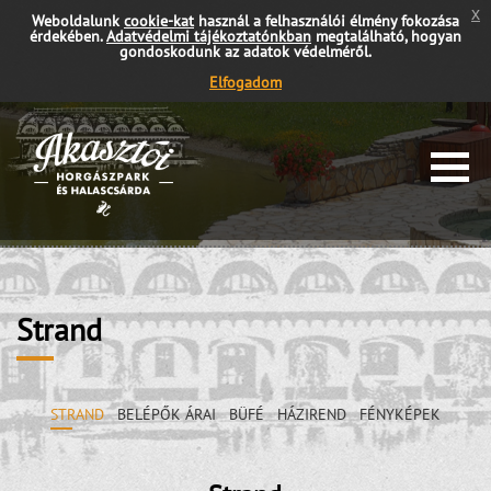
x
Weboldalunk
cookie-kat
használ a felhasználói élmény fokozása
érdekében.
Adatvédelmi tájékoztatónkban
megtalálható, hogyan
gondoskodunk az adatok védelméről.
Elfogadom
Strand
STRAND
BELÉPŐK ÁRAI
BÜFÉ
HÁZIREND
FÉNYKÉPEK