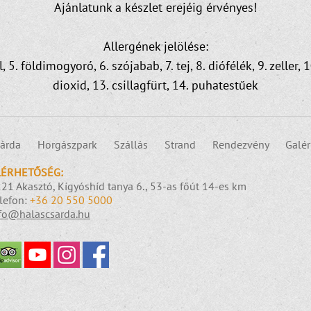
Ajánlatunk a készlet erejéig érvényes!
Allergének jelölése:
hal, 5. földimogyoró, 6. szójabab, 7. tej, 8. diófélék, 9. zelle
dioxid, 13. csillagfürt, 14. puhatestűek
árda
Horgászpark
Szállás
Strand
Rendezvény
Galér
LÉRHETŐSÉG:
21 Akasztó, Kígyóshíd tanya 6., 53-as főút 14-es km
lefon:
+36 20 550 5000
fo@halascsarda.hu