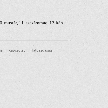
r, 10. mustár, 11. szezámmag, 12. kén-
ia
Kapcsolat
Halgazdaság