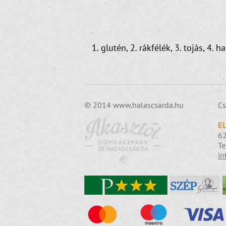
1. glutén, 2. rákfélék, 3. tojás, 4. 
© 2014 www.halascsarda.hu
Cs
E
62
Te
in