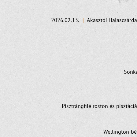
2026.02.13.
|
Akasztói Halascsárda
Sonká
Pisztrángfilé roston és pisztác
Wellington-bél