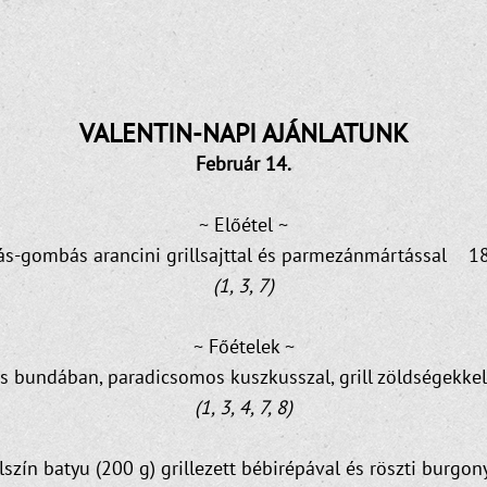
VALENTIN-NAPI AJÁNLATUNK
Február 14.
~ Előétel ~
s-gombás arancini grillsajttal és parmezánmártással 1
(1, 3, 7)
~ Főételek ~
iás bundában, paradicsomos kuszkusszal, grill zöldségekk
(1, 3, 4, 7, 8)
szín batyu (200 g) grillezett bébirépával és röszti burg