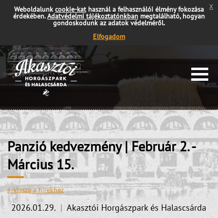
x
Weboldalunk
cookie-kat
használ a felhasználói élmény fokozása
érdekében.
Adatvédelmi tájékoztatónkban
megtalálható, hogyan
gondoskodunk az adatok védelméről.
Elfogadom
Panzió kedvezmény | Február 2. -
Március 15.
<-Vissza a hírekhez
2026.01.29.
|
Akasztói Horgászpark és Halascsárda