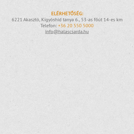
ELÉRHETŐSÉG:
6221 Akasztó, Kígyóshíd tanya 6., 53-as főút 14-es km
Telefon:
+36 20 550 5000
info@halascsarda.hu