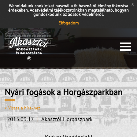
x
Weboldalunk
cookie-kat
használ a felhasználói élmény fokozása
érdekében.
Adatvédelmi tájékoztatónkban
megtalálható, hogyan
gondoskodunk az adatok védelméről.
Elfogadom
Nyári fogások a Horgászparkban
<-Vissza a hírekhez
2015.09.17.
|
Akasztói Horgászpark