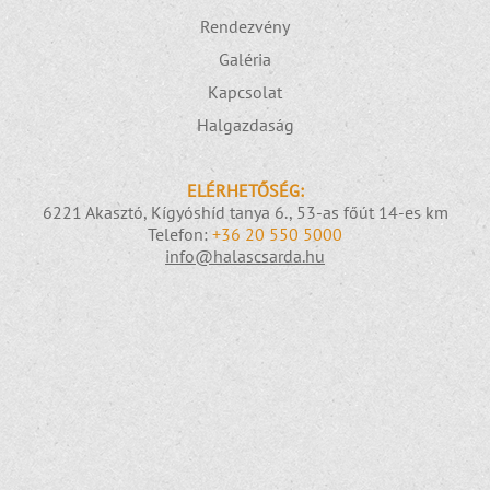
Rendezvény
Galéria
Kapcsolat
Halgazdaság
ELÉRHETŐSÉG:
6221 Akasztó, Kígyóshíd tanya 6., 53-as főút 14-es km
Telefon:
+36 20 550 5000
info@halascsarda.hu