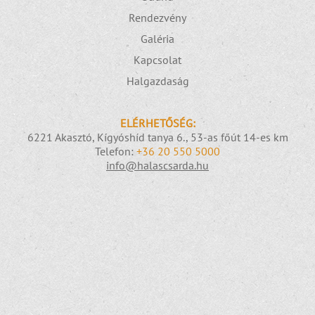
Rendezvény
Galéria
Kapcsolat
Halgazdaság
ELÉRHETŐSÉG:
6221 Akasztó, Kígyóshíd tanya 6., 53-as főút 14-es km
Telefon:
+36 20 550 5000
info@halascsarda.hu