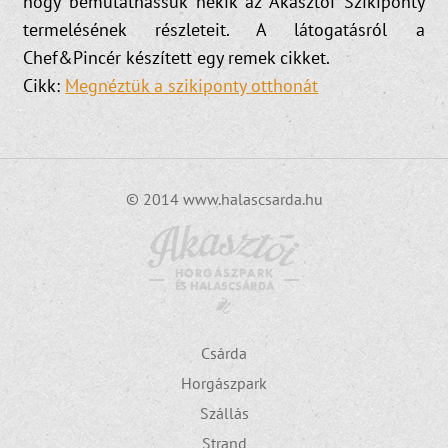
hogy bemutathassuk nekik az Akasztói Szikiponty
termelésének részleteit. A látogatásról a
Chef&Pincér készített egy remek cikket.
Cikk:
Megnéztük a szikiponty otthonát
© 2014 www.halascsarda.hu
Csárda
Horgászpark
Szállás
Strand