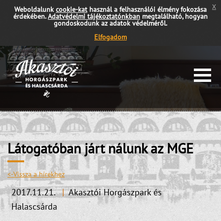
x
Weboldalunk
cookie-kat
használ a felhasználói élmény fokozása
érdekében.
Adatvédelmi tájékoztatónkban
megtalálható, hogyan
gondoskodunk az adatok védelméről.
Elfogadom
Látogatóban járt nálunk az MGE
<-Vissza a hírekhez
2017.11.21.
|
Akasztói Horgászpark és
Halascsárda