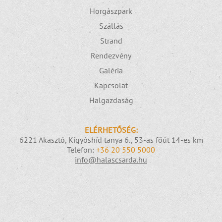
Horgászpark
Szállás
Strand
Rendezvény
Galéria
Kapcsolat
Halgazdaság
ELÉRHETŐSÉG:
6221 Akasztó, Kígyóshíd tanya 6., 53-as főút 14-es km
Telefon:
+36 20 550 5000
info@halascsarda.hu