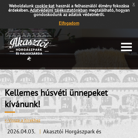
x
Weboldalunk
cookie-kat
használ a felhasználói élmény fokozása
érdekében.
Adatvédelmi tájékoztatónkban
megtalálható, hogyan
gondoskodunk az adatok védelméről.
Elfogadom
Kellemes húsvéti ünnepeket
kívánunk!
<-Vissza a hírekhez
2026.04.03.
|
Akasztói Horgászpark és