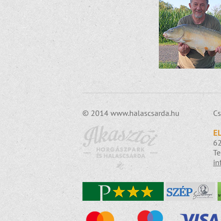
© 2014 www.halascsarda.hu
Cs
E
62
Te
in