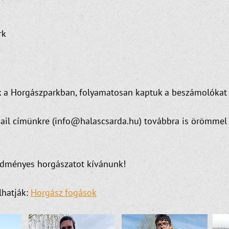
rk
k a Horgászparkban, folyamatosan kaptuk a beszámolókat
mail címünkre (info@halascsarda.hu) továbbra is örömmel 
redményes horgászatot kívánunk!
lhatják:
Horgász fogások