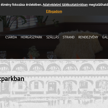
i élmény fokozása érdekében.
Adatvédelmi tájékoztatónkban
megtalálható
Elfogadom
CSÁRDA
HORGÁSZPARK
SZÁLLÁS
STRAND
RENDEZVÉNY
GAL
zparkban