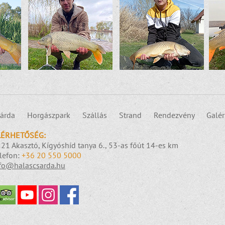
árda
Horgászpark
Szállás
Strand
Rendezvény
Galér
LÉRHETŐSÉG:
21 Akasztó, Kígyóshíd tanya 6., 53-as főút 14-es km
lefon:
+36 20 550 5000
fo@halascsarda.hu