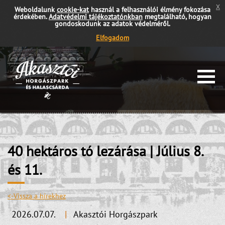
x
Weboldalunk
cookie-kat
használ a felhasználói élmény fokozása
érdekében.
Adatvédelmi tájékoztatónkban
megtalálható, hogyan
gondoskodunk az adatok védelméről.
Elfogadom
40 hektáros tó lezárása | Július 8.
és 11.
<-Vissza a hírekhez
2026.07.07.
|
Akasztói Horgászpark