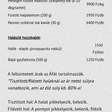
Melegen füstölt Akasztói Szikiponty filé (8-10 
 9900 Ft/kg
dkg/szelet)
Füstölt halpástétom (200 g)
 1950 Ft/db
Pannon szibériai tok kaviár (30 g)  
 6400 Ft/db
Halászlé hozzávalók
:
 1560 
Hallé - alaplé 
(pirospaprika nélkül)
Ft/liter
Bajai gyufatészta (500 g)
 1250 Ft/db
A feltüntetett árak az Áfát tartalmazzák.
*Tisztított/filézett halaknál az ár nettó súlyra
vonatkozik, ami az élő súly kb. 80%-a!
Tisztított hal: A halat pikkelyezik, belezik.
Filézett hal: A pontyot pikkelyezik, belezik, filézik