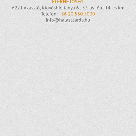
ELÉRHETŐSÉG:
6221 Akasztó, Kígyóshíd tanya 6., 53-as főút 14-es km
Telefon:
+36 20 550 5000
info@halascsarda.hu