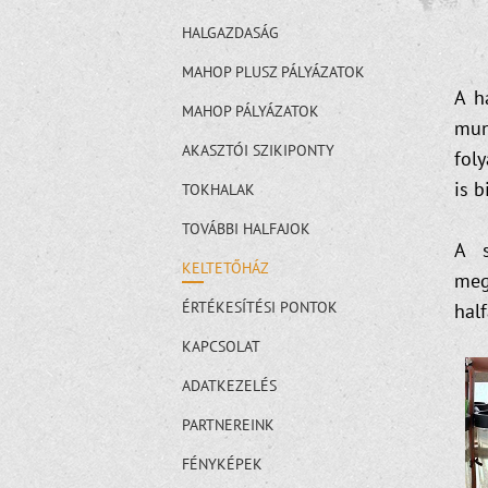
HALGAZDASÁG
MAHOP PLUSZ PÁLYÁZATOK
A h
MAHOP PÁLYÁZATOK
mun
AKASZTÓI SZIKIPONTY
foly
is 
TOKHALAK
TOVÁBBI HALFAJOK
A s
KELTETŐHÁZ
meg
ÉRTÉKESÍTÉSI PONTOK
half
KAPCSOLAT
ADATKEZELÉS
PARTNEREINK
FÉNYKÉPEK