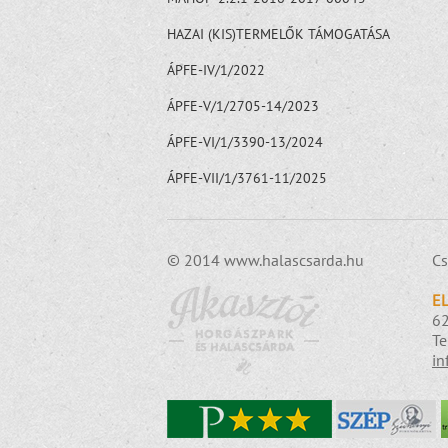
HAZAI (KIS)TERMELŐK TÁMOGATÁSA
ÁPFE-IV/1/2022
ÁPFE-V/1/2705-14/2023
ÁPFE-VI/1/3390-13/2024
ÁPFE-VII/1/3761-11/2025
© 2014 www.halascsarda.hu
Cs
E
62
Te
in