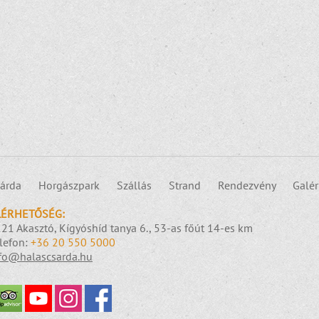
árda
Horgászpark
Szállás
Strand
Rendezvény
Galér
LÉRHETŐSÉG:
21 Akasztó, Kígyóshíd tanya 6., 53-as főút 14-es km
lefon:
+36 20 550 5000
fo@halascsarda.hu