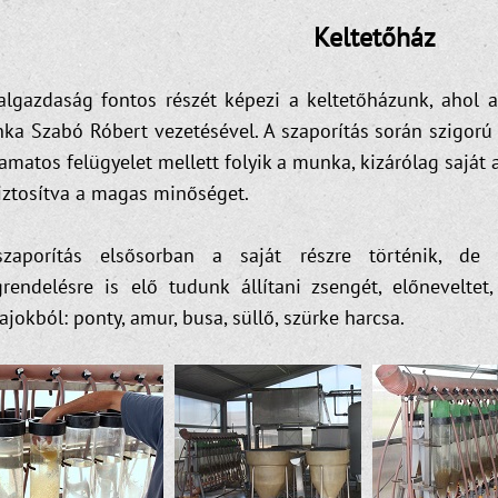
Keltetőház
algazdaság fontos részét képezi a keltetőházunk, ahol a
ka Szabó Róbert vezetésével. A szaporítás során szigorú 
amatos felügyelet mellett folyik a munka, kizárólag saját
biztosítva a magas minőséget.
zaporítás elsősorban a saját részre történik, de 
rendelésre is elő tudunk állítani zsengét, előneveltet,
ajokból: ponty, amur, busa, süllő, szürke harcsa.